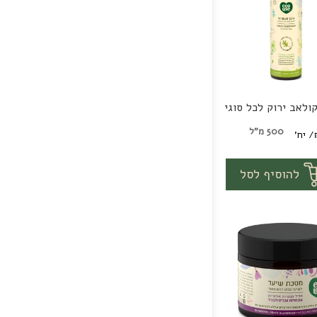
ולאב ירוק לכל סוגי
ב
500 מ"ל
/ יח'
1
יח'
להוסיף לסל