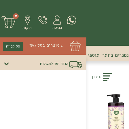
ד
ד
ד
0
מיקום
מוצרים בסל
₪
0
0
סל קניות
מכרים ביותר
תוספי תזונה
הגדר יעד למשלוח
סינון