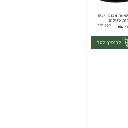
יער צבוע ויבש
ות סגולים
350 מ"ל
/ מארז
1
מארז
להוסיף לסל
ם