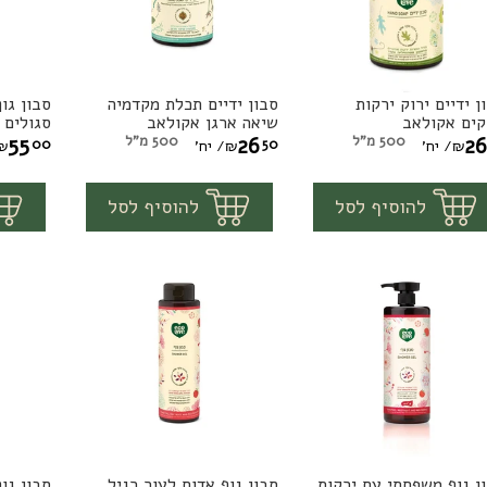
ן ידיים ירוק ירקות
סבון ידיים תכלת מקדמיה
סבון גו
ון
סבון
סבון
קים אקולאב
שיאה ארגן אקולאב
סגולים 
יים
ידיים
גוף
26
500 מ"ל
26
500 מ"ל
55
00
50
₪
/ יח'
₪
/ יח'
₪
וק
תכלת
משפחת
1
1
יח'
יח'
להוסיף לסל
להוסיף לסל
קות
מקדמיה
עם
וקים
שיאה
ירקות
ולאב
ארגן
סגולי
אקולאב
ליטר
אקולא
ן גוף משפחתי עם ירקות
סבון גוף אדום לעור רגיל
סבון גו