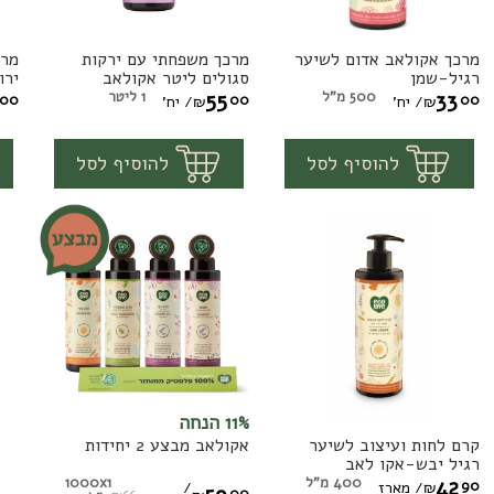
מרכך אקולאב אדום לשיער
מרכך משפחתי עם ירקות
מרכ
מרכך
מרכך
מר
רגיל-שמן
סגולים ליטר אקולאב
ירו
אקולאב
משפחתי
מש
33
500 מ"ל
55
1 ליטר
00
00
00
₪
/ יח'
₪
/ יח'
אדום
עם
עם
1
1
יח'
יח'
להוסיף לסל
להוסיף לסל
לשיער
ירקות
יר
רגיל-שמן
סגולים
יר
ליטר
לי
אקולאב
אק
11% הנחה
קרם לחות ועיצוב לשיער
אקולאב מבצע 2 יחידות
קרם
אקולאב
רגיל יבש-אקו לאב
לחות
מבצע
42
400 מ"ל
1000x1
90
/
₪
/ מארז
00