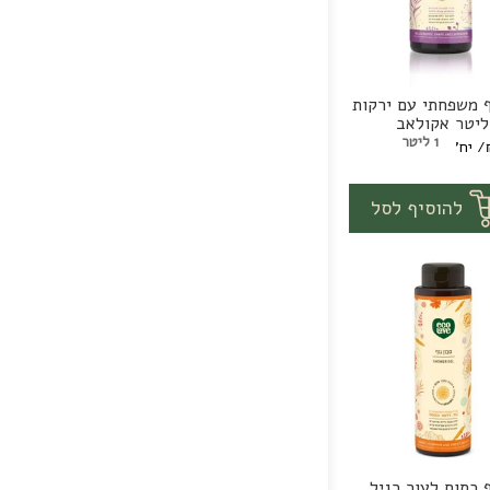
ף משפחתי עם ירקות
ליטר אקולאב
1 ליטר
/ יח'
י
1
יח'
להוסיף לסל
ם
ב
ף כתום לעור רגיל