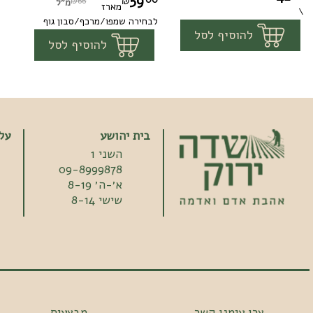
59
₪
₪66
מ"ל
מארז
\
ועיצוב
2
לבחירה שמפו/מרכף/סבון גוף
1
מארז
להוסיף לסל
לשיער
יחידות
1
מארז
להוסיף לסל
רגיל
יבש-אקו
לאב
בית יהושע
על
השני 1
09-8999878
א׳-ה׳ 8-19
שישי 8-14
צרו עימנו קשר
מבצעים