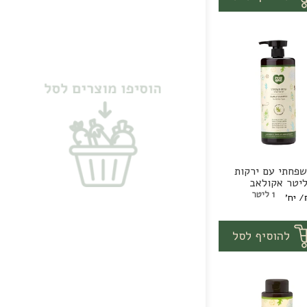
פחתי עם ירקות
ליטר אקולאב
י
1 ליטר
/ יח'
1
יח'
להוסיף לסל
ב